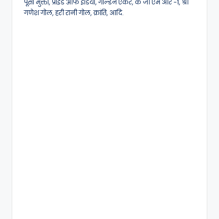
पूसा मुक्ता, प्राइड ऑफ इंडिया, गोल्डन एकर, के जी एम आर -1, श्री
गणेश गोल, हरी रानी गोल, क्रांति, आदि.