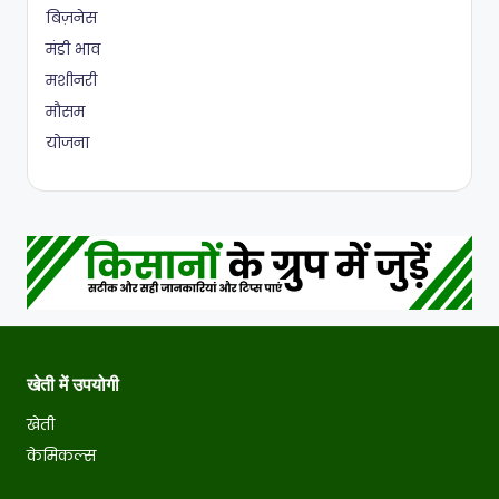
बिज़नेस
मंडी भाव
मशीनरी
मौसम
योजना
खेती में उपयोगी
खेती
केमिकल्स