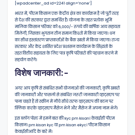
[wpadcenter_ad id=2241 align=’none’]
भारत में, पीएम किसान एक केंद्रीय क्षेत्र का कार्यक्रम है जो पूरी तरह
से देश की सरकार द्वारा समर्थित है। योजना के तहत प्रत्येक भूमि
मालिक किसान परिवार को 6,000/- रुपये की वार्षिक आय सहायता
मिलेगी, जिसका भुगतान तीन समान किश्तों में किया जाएगा। धन
का सीधा हस्तांतरण प्राप्तकर्ताओं के बैंक खातों में किया जाएगा। राज्य
सरकार और केंद्र शासित प्रदेश प्रशासन कार्यक्रम के सिद्धांतों के
तहत वित्तीय सहायता के लिए पात्र कृषि परिवारों की पहचान करने में
सहयोग करेंगे।
विशेष जानकारी:-
अगर आप कृषि से संबंधित सभी योजनाओं की जानकारी, कृषि खबरों
की जानकारी और फसलों से संबंधित जरूरी जानकारी व्हाट्सएप पर
पाना चाहते हैं तो स्क्रीन में नीचे सीधे तरफ व्हाट्सएप की बटन पर
क्लिक करके व्हाट्सएप मैसेज भेजें और मैसेज में अपना नाम भेजें।
इस ब्लॉग पोस्ट में हमनें बात की kyc pm kisan। केवाईसी पीएम
किसान। pm kisan kyc या pm kisan ekyc। पीएम किसान
केवाईसीआदि के बारे में।