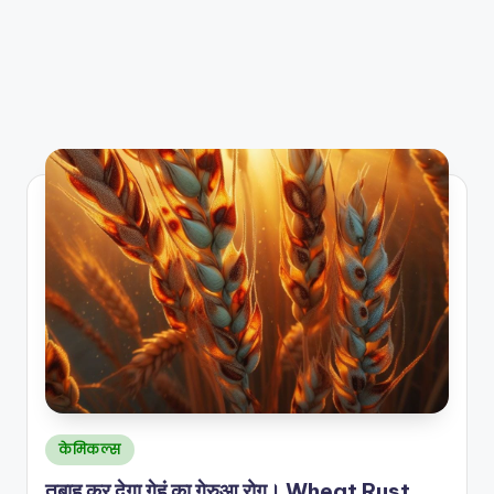
Posted
केमिकल्स
in
तबाह कर देगा गेहूं का गेरुआ रोग। Wheat Rust