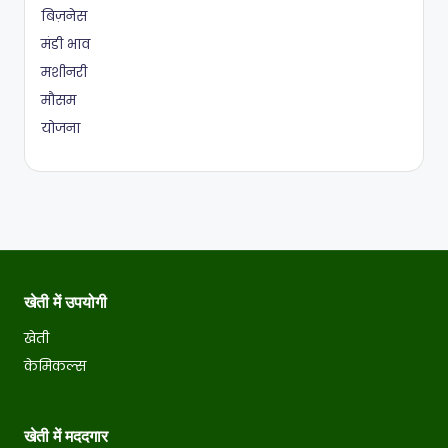
बिज़नेस
मंडी भाव
मशीनरी
मौसम
योजना
खेती में उपयोगी
खेती
केमिकल्स
खेती में मददगार