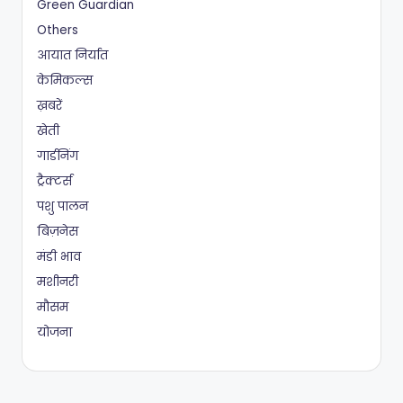
Green Guardian
Others
आयात निर्यात
केमिकल्स
ख़बरें
खेती
गार्डनिंग
ट्रैक्टर्स
पशु पालन
बिज़नेस
मंडी भाव
मशीनरी
मौसम
योजना