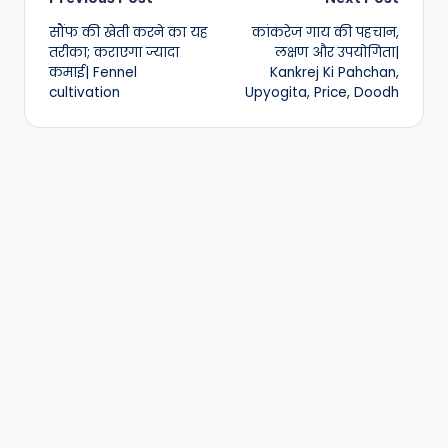
Post
सौंफ की खेती करने का यह
कांकरेज गाय की पहचान,
navigation
तरीका; कराएगा ज्यादा
लक्षण और उपयोगिता|
कमाई| Fennel
Kankrej Ki Pahchan,
cultivation
Upyogita, Price, Doodh