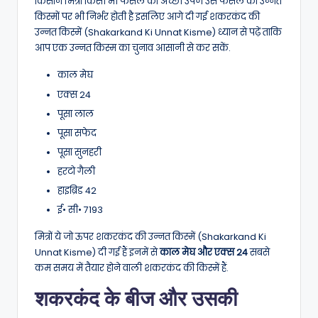
किसान मित्रों किसी भी फसल की अच्छी उपज उस फसल की उन्नत
किस्मों पर भी निर्भर होती है इसलिए आगे दी गई शकरकंद की
उन्नत किस्में (Shakarkand Ki Unnat Kisme) ध्यान से पढ़ें ताकि
आप एक उन्नत किस्म का चुनाव आसानी से कर सकें.
काल मेघ
एक्स 24
पूसा लाल
पूसा सफेद
पूसा सुनहरी
हरटो गैली
हाइब्रिड 42
ई• सी• 7193
मित्रों ये जो ऊपर शकरकंद की उन्नत किस्में (Shakarkand Ki
Unnat Kisme) दी गई हैं इनमें से
काल मेघ और एक्स 24
सबसे
कम समय में तैयार होने वाली शकरकंद की किस्में हैं.
शकरकंद के बीज और उसकी