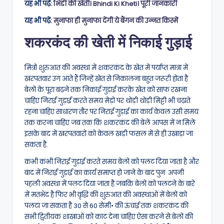
यह भी पढ़ें:
भिंडी की खेती। Bhindi Ki Kheti। पूरी जानकारी
यह भी पढ़ें:
मुनाफा ही मुनाफा देंगी ये बैंगन की उन्नत किस्में
शकरकंद की खेती में निकाई गुड़ाई
मित्रों शुरुआत की अवस्था में शकरकंद के खेत में पर्याप्त मात्रा में
खरपतवार उग आते हैं जिन्हें खेत से निकालना बहुत जरूरी होता है
बेलों के पूरा बढ़ने तक निकाई गुड़ाई करके खेत को साफ रखना
चाहिए निराई गुड़ाई करते समय मेड़ों पर थोड़ी थोड़ी मिट्टी भी चढ़ाते
रहना चाहिए साधारण तौर पर निराई गुड़ाई का कार्य केवल उसी समय
तक करना चाहिए जब तक कि शकरकंद की बेलें आपस में न मिलें
इसके बाद में खरपतवारों को केवल खड़ी फसल में से ही उखाड़ा जा
सकता है.
कभी कभी निराई गुड़ाई करते समय बेलों को पलट दिया जाता है और
बाद में निराई गुड़ाई का कार्य समाप्त हो जाने के बाद पुनः अपनी
पहली अवस्था में पलट दिया जाता है जबकि बेलों को पलटने के बारे
में मतभेद है फिर भी वृद्धि की शुरुआत की अवस्थाओं में बेलों को
पलटा जा सकता है 30 से 60 सेमी• की ऊंचाई तक शकरकंद की
सभी द्वितीयक शाखाओं को काट देना चाहिए ऐसा करने से बेलों की