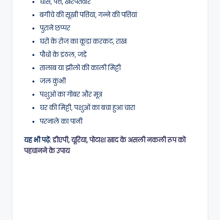
घास, पत्ते, खरपतवार
बगीचे की सूखी पत्तियां, गन्ने की पत्तियां
पुराने छप्पर
घरों के रोज का कूड़ा करकट, राख
पौधों के डंठल, जड़ें
तालाब या झीलों की काली मिट्टी
जल कुंभी
पशुओं का गोबर और मूत्र
घर की मिट्टी, पशुओं का बचा हुआ चारा
परनाले का पानी
यह भी पढ़ें:
डीएपी, यूरिया, पोटाश खाद के असली नकली रूप को
पहचानने के उपाय