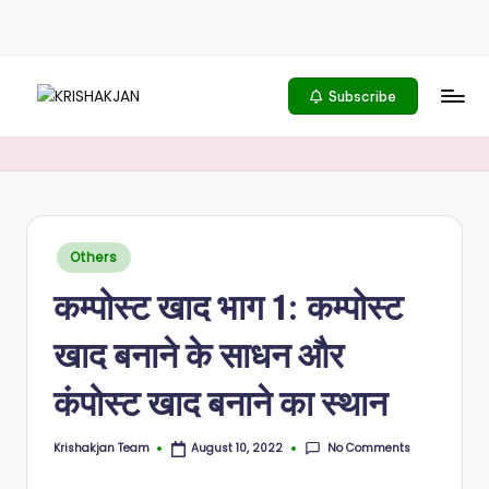
Skip
to
content
Subscribe
K
भारतीय
किसानों
R
को
I
समर्पित
S
Posted
Others
H
in
कम्पोस्ट खाद भाग 1: कम्पोस्ट
A
K
खाद बनाने के साधन और
J
कंपोस्ट खाद बनाने का स्थान
A
N
No Comments
Krishakjan Team
August 10, 2022
Posted
by