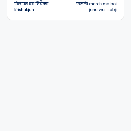
navigation
पीलापन का नियंत्रण।
फसलें। march me boi
Krishakjan
jane wali sabji