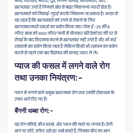
मोथा, चिरायता, मकड़ा, दूब, जंगली चौलाई, सत्यानाशी, आदि
खरपतवार उगते हैं जिनको खेत से बाहर निकलना जरुरी होता है।
खरपतवारों को निकाई-गुड़ाई करके निकाला जा सकता है। अच्छा तो
यह रहता है कि खरपतवारों को उगने से रोकने के लिए
खरपतवारनाशी दवाओं का प्रयोग किया जाए। टोक ई -25 की 6
लीटर मात्रा को 1000 लीटर पानी में घोलकर प्रति हेक्टेयर की दर से
रोपाई के बाद छिड़काव करने से खरपतवार नहीं उगते हैं और भी कई
रसायनों का प्रयोग किया जाता है लेकिन किसी भी रसायन का प्रयोग
करने से पहले एक बार विशेषज्ञ की सलाह जरुर ले लें।
प्याज की फसल में लगने वाले रोग
तथा उनका नियंत्रण:-
प्याज में लगने वाले प्रमुख खतरनाक रोग तथा उनकी रोकथाम के
उपाय आगे दिए गए हैं।
बैंगनी धब्बा रोग:-
यह रोग पत्तियों, बीज स्तंभों, और प्याज की गाठों पर लगता है। रोगी
भाग पर छोटे, सफेद धंसे हुए धब्बे बनते हैं, जिनका बीच का भाग