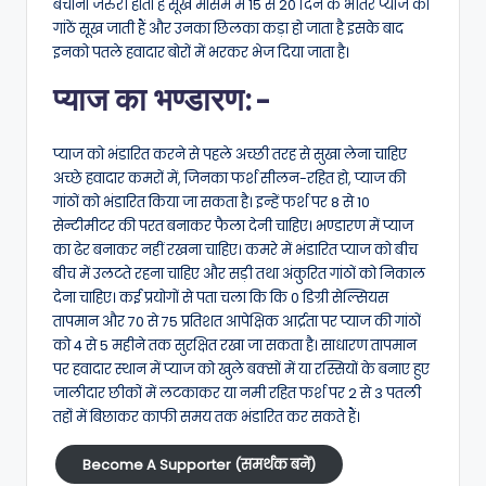
बचाना जरुरी होता है सूखे मौसम में 15 से 20 दिन के भीतर प्याज की
गांठें सूख जाती हैं और उनका छिलका कड़ा हो जाता है इसके बाद
इनको पतले हवादार बोरों में भरकर भेज दिया जाता है।
प्याज का भण्डारण:-
प्याज को भंडारित करने से पहले अच्छी तरह से सुखा लेना चाहिए
अच्छे हवादार कमरों में, जिनका फर्श सीलन-रहित हो, प्याज की
गांठों को भंडारित किया जा सकता है। इन्हें फर्श पर 8 से 10
सेन्टीमीटर की परत बनाकर फैला देनी चाहिए। भण्डारण में प्याज
का ढेर बनाकर नहीं रखना चाहिए। कमरे में भंडारित प्याज को बीच
बीच में उलटते रहना चाहिए और सड़ी तथा अंकुरित गांठों को निकाल
देना चाहिए। कई प्रयोगों से पता चला कि कि 0 डिग्री सेल्सियस
तापमान और 70 से 75 प्रतिशत आपेक्षिक आर्द्रता पर प्याज की गांठों
को 4 से 5 महीने तक सुरक्षित रखा जा सकता है। साधारण तापमान
पर हवादार स्थान में प्याज को खुले बक्सों में या रस्सियों के बनाए हुए
जालीदार छीकों में लटकाकर या नमी रहित फर्श पर 2 से 3 पतली
तहोंं में बिछाकर काफी समय तक भंडारित कर सकते हैं।
Become A Supporter (समर्थक बनें)