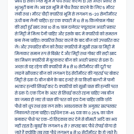
प्रबंध हो सके। जिस भूमि में पौध तैयार करनी हो उसे अच्छी प्रकार से
भुरभुरी बना लें। अब इस भूमि में पौध तैयार करने के लिए 5 मीटर
लंबी तथा 1 मीटर चौड़ी क्यारियां भूमि से लगभग 15-20 सेन्टीमीटर
ऊंची बना लेनी चाहिए। हर एक क्यारी में 10 से 15 किलोग्राम गोबर
की सड़ी हुई खाद तथा 10 से 15 ग्राम दानेदार फ्यूराडान अच्छी प्रकार
से मिट्टी में मिला देनी चाहिए और इसके बाद में क्यारियों को समतल
बना लेना चाहिए। क्यारियां तैयार करने के बाद बीज को उपचारित कर
लें। और उपचारित बीज को तैयार क्यारियों में सूखी राख या मिट्टी में
मिलाकर समान रूप से बिखेर दें और मिट्टी तथा गोबर की सड़ी खाद
का मिश्रण क्यारियों में बुरककर बीज को अच्छी प्रकार से ढक दें।
अच्छा तो यह रहेगा की क्यारियों में 8 से 10 सेंटीमीटर की दूरी पर
लाइने खींचकर बीज को लगभग डेढ़ सेंटीमीटर की गहराई पर बोकर
मिट्टी से ढक दें। बीज बोने के बाद हजारे से या किसी बाल्टी में पानी
भरकर हल्की सिंचाई कर दें। क्यारियों को सूखी घास की हल्की परत
से ढक दें। एक दिन के अंतर से सिंचाई करते रहना चाहिए जब बीज
का जमाव हो जाए तो घास की परत को हटा देना चाहिए ताकि छोटे
पौधों को धूप तथा हवा लग सके। आवश्यकता के अनुसार खरपतवार
निकालते रहना चाहिए। डाईथेन एम-45 दवा का 0.25% का घोल
बनाकर पौधों पर एक-दो छिड़काव कर देने से बीमारी आदि का भय
नहीं रहता है। बुवाई के लगभग 6 से 7 सप्ताह बाद पौधे रोपाई योग्य हो
जाते हैं क्योंकि तब तक पौधे लगभग 8 से 10 सेंटीमीटर के हो जाते हैं।