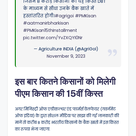
जिसमें 8 करोड़ किसानों को यह क़िस्त DBT
के माध्यम से सीधा उनके बैंक खाते में
हस्तांतरित होगी।
#agrigoi
#PMKisan
#aatmanirbharkisan
#PMKisan15thInstallment
pic.twitter.com/YvZXQYI0Nr
— Agriculture INDIA (@AgriGoI)
November 9, 2023
इस बार कितने किसानों को मिलेगी
पीएम किसान की 15वीं किस्त
अगर मिनिस्ट्री ऑफ एग्रीकल्चर एंड फार्मर्स वेलफेयर (गवर्नमेंट
ऑफ इंडिया) के द्वारा सोशल मीडिया पर साझा की गई जानकारी की
मानें तो करीब 8 करोड़ भारतीय किसानों के बैंक खातों में इस किस्त
का रुपया भेजा जाएगा.