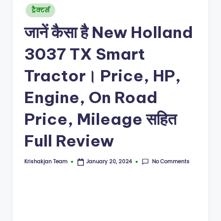
Posted
ट्रैक्टर्स
in
जानें कैसा है New Holland
3037 TX Smart
Tractor। Price, HP,
Engine, On Road
Price, Mileage सहित
Full Review
No Comments
Krishakjan Team
January 20, 2024
Posted
by