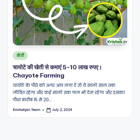
Posted
खेती
in
चायोटे की खेती से कमाएं 5-10 लाख रुपए।
Chayote Farming
चायोटे के पौधे को अगर आप लगा दें तो ये सालों साल तक
जीवित रहेगा और कई सालों तक फल भी देता रहेगा और इसका
पौधा करीब 15 से 20…
Krishakjan Team
July 2, 2024
Posted
by