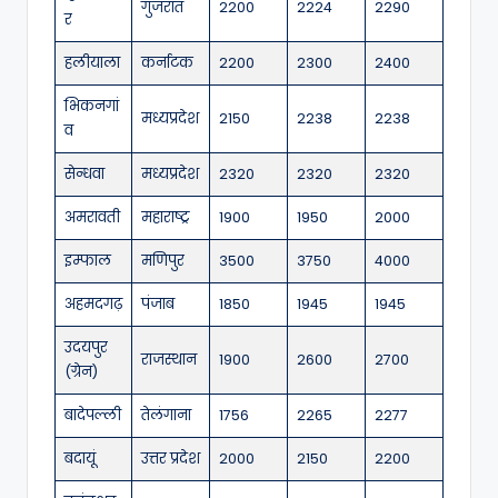
गुजरात
2200
2224
2290
र
हलीयाला
कर्नाटक
2200
2300
2400
भिकनगां
मध्यप्रदेश
2150
2238
2238
व
सेन्धवा
मध्यप्रदेश
2320
2320
2320
अमरावती
महाराष्ट्र
1900
1950
2000
इम्फाल
मणिपुर
3500
3750
4000
अहमदगढ़
पंजाब
1850
1945
1945
उदयपुर
राजस्थान
1900
2600
2700
(ग्रेन)
बादेपल्ली
तेलंगाना
1756
2265
2277
बदायूं
उत्तर प्रदेश
2000
2150
2200