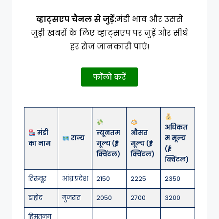
व्हाट्सएप चैनल से जुड़ें:
मंडी भाव और उससे
जुड़ी खबरों के लिए व्हाट्सएप पर जुड़ें और सीधे
हर रोज जानकारी पाएं!
फॉलो करें
अधिकत
मंडी
न्यूनतम
औसत
राज्य
म मूल्य
का नाम
मूल्य (₹/
मूल्य (₹/
(₹/
क्विंटल)
क्विंटल)
क्विंटल)
तिरुवूर
आंध्र प्रदेश
2150
2225
2350
डाहोद
गुजरात
2050
2700
3200
हिमतनग