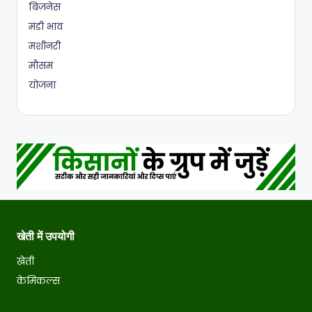
बिज़नेस
मंडी भाव
मशीनरी
मौसम
योजना
खेती में उपयोगी
खेती
केमिकल्स