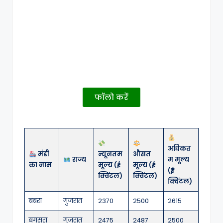
फॉलो करें
अधिकत
मंडी
न्यूनतम
औसत
राज्य
म मूल्य
का नाम
मूल्य (₹/
मूल्य (₹/
(₹/
क्विंटल)
क्विंटल)
क्विंटल)
बबरा
गुजरात
2370
2500
2615
बगसरा
गुजरात
2475
2487
2500