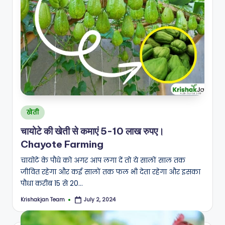
Posted
खेती
in
चायोटे की खेती से कमाएं 5-10 लाख रुपए।
Chayote Farming
चायोटे के पौधे को अगर आप लगा दें तो ये सालों साल तक
जीवित रहेगा और कई सालों तक फल भी देता रहेगा और इसका
पौधा करीब 15 से 20…
Krishakjan Team
July 2, 2024
Posted
by