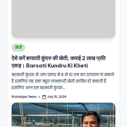
Posted
खेती
in
ऐसे करें बरसाती कुंदरु की खेती; कमाई 2 लाख प्रति
एकड़। Barsati Kundru Ki Kheti
बरसाती कुंदरू से आप एकड़ में 8 से 10 टन का उत्पादन पा सकते
हैं इसलिए यह एक बहुत लाभकारी खेती साबित हो सकती है
इसलिए आज हम बरसाती कुंदरू…
Krishakjan Team
July 15, 2024
Posted
by