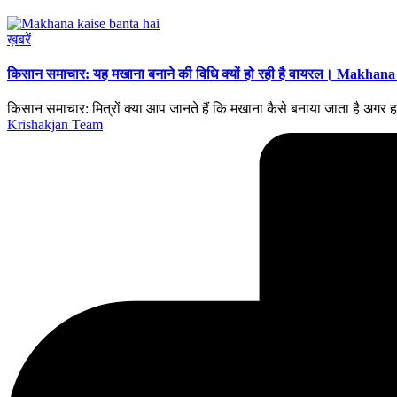
Posted
ख़बरें
in
किसान समाचार: यह मखाना बनाने की विधि क्यों हो रही है वायरल। Makha
किसान समाचार: मित्रों क्या आप जानते हैं कि मखाना कैसे बनाया जाता है अग
Posted
Krishakjan Team
by