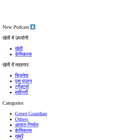
New Podcast
खेती में उपयोगी
खेती
केमिकल्स
खेती में मददगार
बिज़नेस
पशु पालन
ट्रैक्टर्स
मशीनरी
Categories
Green Guardian
Others
आयात निर्यात
केमिकल्स
ख़बरें