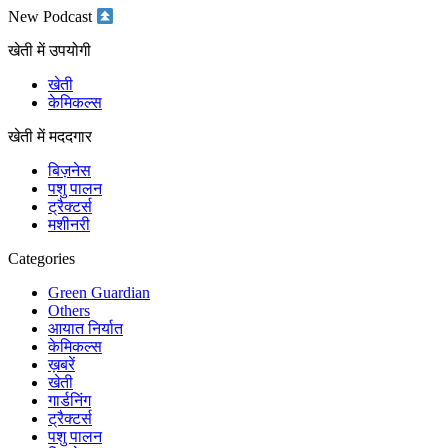
New Podcast
खेती में उपयोगी
खेती
केमिकल्स
खेती में मददगार
बिज़नेस
पशु पालन
ट्रैक्टर्स
मशीनरी
Categories
Green Guardian
Others
आयात निर्यात
केमिकल्स
ख़बरें
खेती
गार्डनिंग
ट्रैक्टर्स
पशु पालन