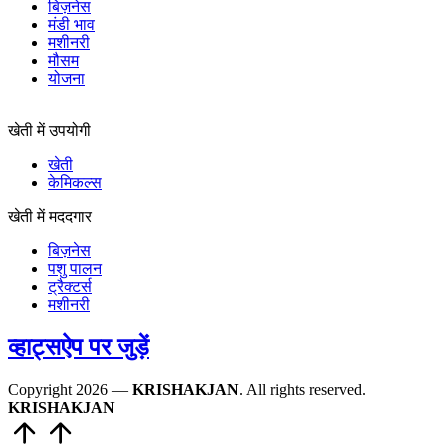
बिज़नेस
मंडी भाव
मशीनरी
मौसम
योजना
खेती में उपयोगी
खेती
केमिकल्स
खेती में मददगार
बिज़नेस
पशु पालन
ट्रैक्टर्स
मशीनरी
व्हाट्सऐप पर जुड़ें
Copyright 2026 —
KRISHAKJAN
. All rights reserved.
KRISHAKJAN
Scroll
to