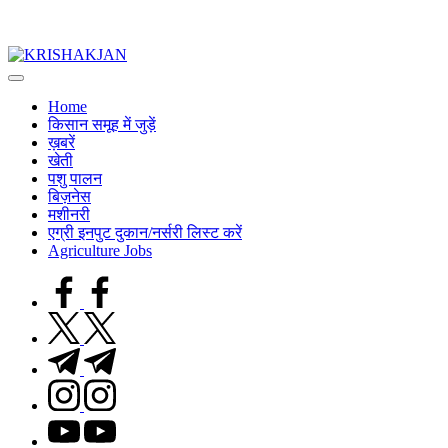
KRISHAKJAN
भारतीय
किसानों
Home
को
किसान समूह में जुड़ें
समर्पित
ख़बरें
खेती
पशु पालन
बिज़नेस
मशीनरी
एग्री इनपुट दुकान/नर्सरी लिस्ट करें
Agriculture Jobs
facebook.com
twitter.com
t.me
instagram.com
youtube.com