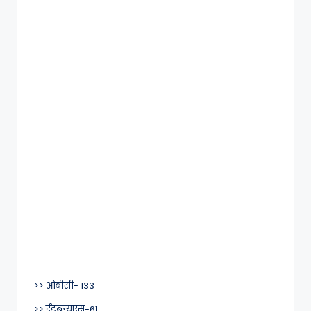
>> ओबीसी- 133
>> ईडब्ल्यूएस-61