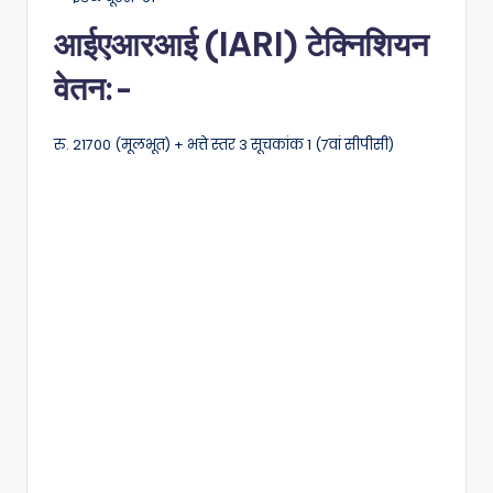
आईएआरआई (IARI) टेक्निशियन
वेतन:-
रु. 21700 (मूलभूत) + भत्ते स्तर 3 सूचकांक 1 (7वां सीपीसी)