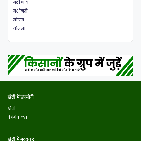
मंडी भाव
मशीनरी
मौसम
योजना
खेती में उपयोगी
खेती
केमिकल्स
खेती में मददगार