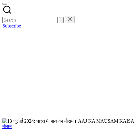
Subscribe
Posted
मौसम
in