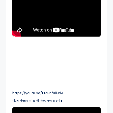
A
N
https://youtu.be/tTcPnfu8Jd4
पीएम किसान की 16 वीं किस्त कब आएगी ⬆️