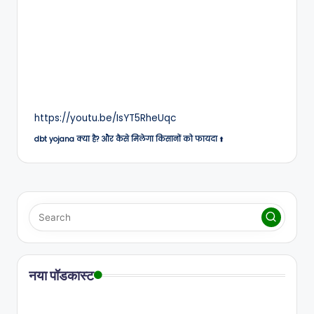
https://youtu.be/IsYT5RheUqc
dbt yojana क्या है? और कैसे मिलेगा किसानों को फायदा
⬆️
नया पॉडकास्ट