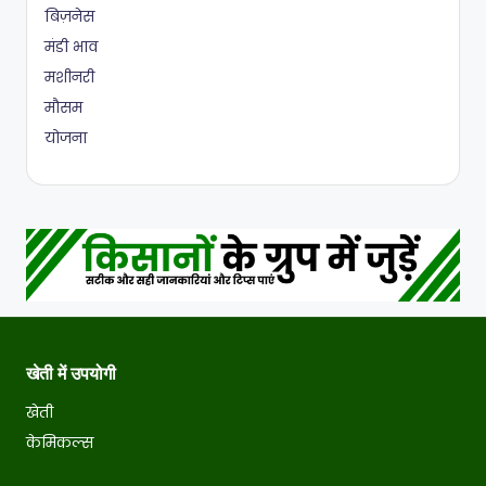
बिज़नेस
मंडी भाव
मशीनरी
मौसम
योजना
खेती में उपयोगी
खेती
केमिकल्स