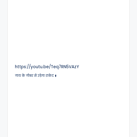
https://youtu.be/Teq7RN5VAzY
गाय के गोबर से उड़ेगा राकेट ⬆️