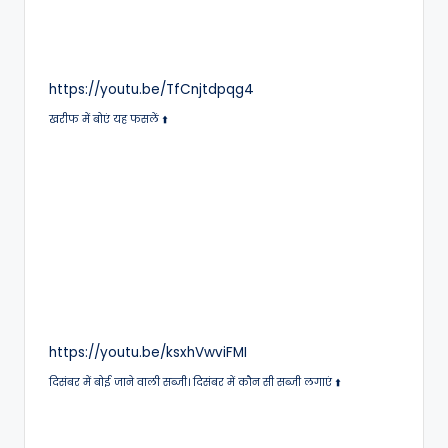
https://youtu.be/TfCnjtdpqg4
खरीफ में बोएं यह फसलें ⬆️
https://youtu.be/ksxhVwviFMI
दिसंबर में बोई जाने वाली सब्जी। दिसंबर में कौन सी सब्जी लगाएं ⬆️