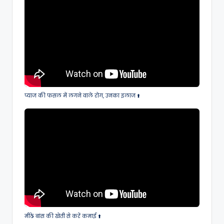
प्याज की फसल में लगने वाले रोग, उनका इलाज ⬆️
मीठे बांस की खेती से करें कमाई ⬆️