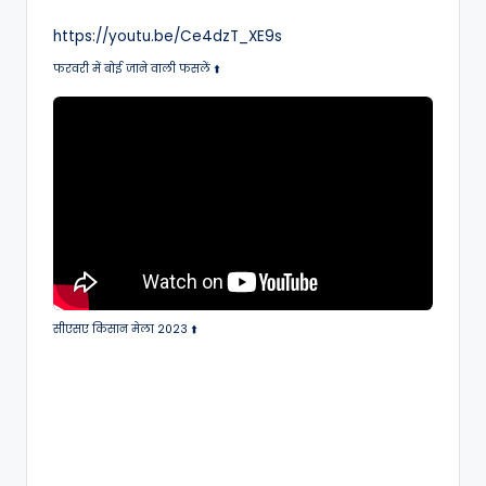
https://youtu.be/Ce4dzT_XE9s
फरवरी में बोई जाने वाली फसलें ⬆️
सीएसए किसान मेला 2023 ⬆️