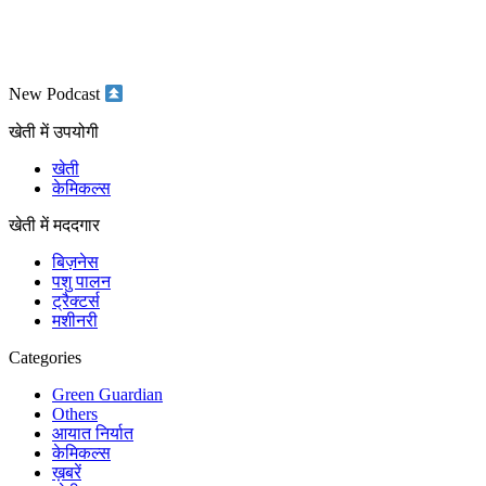
New Podcast
खेती में उपयोगी
खेती
केमिकल्स
खेती में मददगार
बिज़नेस
पशु पालन
ट्रैक्टर्स
मशीनरी
Categories
Green Guardian
Others
आयात निर्यात
केमिकल्स
ख़बरें