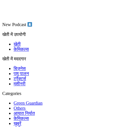
New Podcast
खेती में उपयोगी
खेती
केमिकल्स
खेती में मददगार
बिज़नेस
पशु पालन
ट्रैक्टर्स
मशीनरी
Categories
Green Guardian
Others
आयात निर्यात
केमिकल्स
ख़बरें