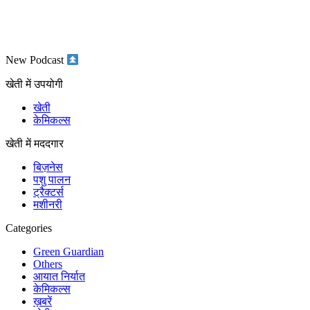
New Podcast
खेती में उपयोगी
खेती
केमिकल्स
खेती में मददगार
बिज़नेस
पशु पालन
ट्रैक्टर्स
मशीनरी
Categories
Green Guardian
Others
आयात निर्यात
केमिकल्स
ख़बरें